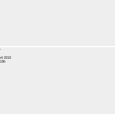
Y
ril 2010
 19h