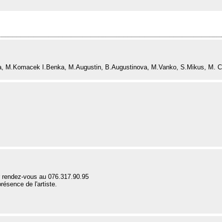
ova, M.Komacek I.Benka, M.Augustin, B.Augustinova, M.Vanko, S.Mikus, M. 
 rendez-vous au 076.317.90.95
résence de l'artiste.