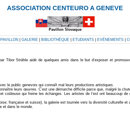
ASSOCIATION CENTEURO A GENEVE
Pavillon Slovaque
|
PAVILLON
|
GALERIE
|
BIBLIOTHÈQUE
|
ETUDIANTS
|
EVÉNEMENTS
|
C
ibor Strähle aidé de quelques amis dans le but d’exposer et promouvoir l
vec le public genevois qui connaît mal leurs productions artistiques.
connaître leurs œuvres. C’est une démarche difficile parce que, malgré la chut
 et coûteuse qui freine les échanges. Les artistes de l’est ont beaucoup de
, française et suisse), la galerie est tournée vers la diversité culturelle et a
se et dans le monde.